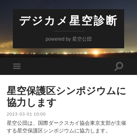
デジカメ星空診断
powered by 星空公団
検
モ
索
バ
フ
イ
ィ
ル
ー
星空保護区シンポジウムに
メ
ル
ニ
ド
協力します
ュ
を
ー
切
を
り
2023-03-01 10:00
切
替
り
え
星空公団は、国際ダークスカイ協会東京支部が主催
替
る
え
する星空保護区シンポジウムに協力します。
る