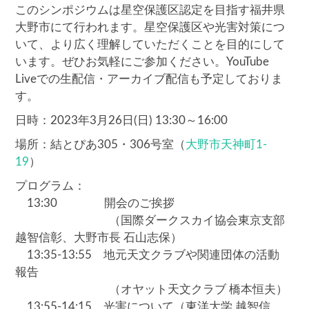
このシンポジウムは星空保護区認定を目指す福井県
大野市にて行われます。星空保護区や光害対策につ
いて、より広く理解していただくことを目的にして
います。ぜひお気軽にご参加ください。YouTube
Liveでの生配信・アーカイブ配信も予定しておりま
す。
日時：2023年3月26日(日) 13:30～16:00
場所：結とぴあ305・306号室（
大野市天神町1-
19
）
プログラム：
13:30 開会のご挨拶
（国際ダークスカイ協会東京支部
越智信彰、大野市長 石山志保）
13:35-13:55 地元天文クラブや関連団体の活動
報告
（オヤット天文クラブ 橋本恒夫）
13:55-14:15 光害について（東洋大学 越智信