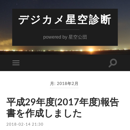
デジカメ星空診断
powered by 星空公団
検
モ
索
バ
フ
イ
ィ
ル
ー
月:
2018年2月
メ
ル
ニ
ド
ュ
を
ー
平成29年度(2017年度)報告
切
を
り
切
書を作成しました
替
り
え
替
る
え
2018-02-14 21:30
る