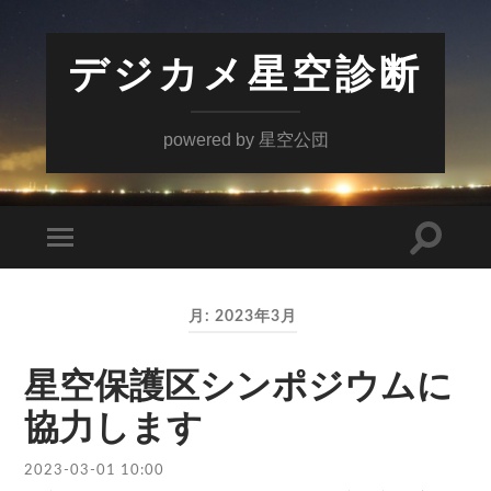
デジカメ星空診断
powered by 星空公団
検
モ
索
バ
フ
イ
ィ
ル
ー
月:
2023年3月
メ
ル
ニ
ド
ュ
を
ー
星空保護区シンポジウムに
切
を
り
切
協力します
替
り
え
替
る
え
2023-03-01 10:00
る