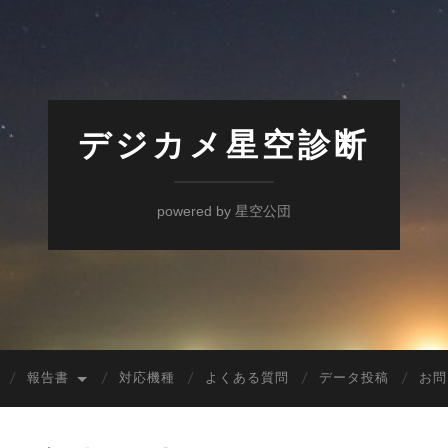
デジカメ星空診断
powered by 星空公団
報告書
対応機種
よくある質問
データ投稿
お問