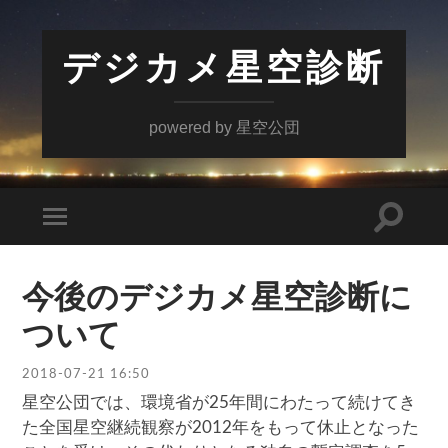
デジカメ星空診断
powered by 星空公団
検
モ
索
バ
フ
イ
ィ
ル
ー
今後のデジカメ星空診断に
メ
ル
ニ
ド
ついて
ュ
を
ー
切
を
り
2018-07-21 16:50
切
替
り
え
星空公団では、環境省が25年間にわたって続けてき
替
る
え
た全国星空継続観察が2012年をもって休止となった
る